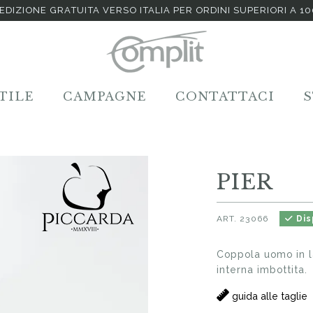
EDIZIONE GRATUITA VERSO ITALIA PER ORDINI SUPERIORI A 1
TILE
CAMPAGNE
CONTATTACI
PIER
ART.
23066
Dis
Coppola uomo in l
interna imbottita.
guida alle taglie