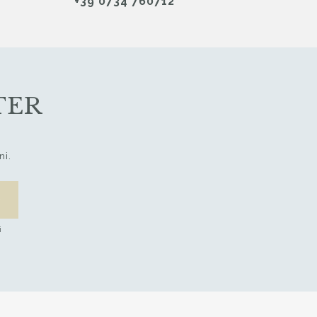
+39 0734 760712
TER
ni.
i