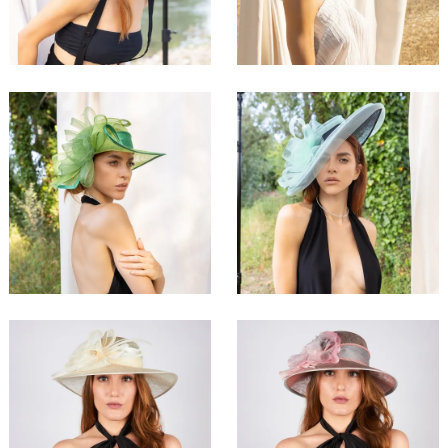
160,00 €
165,00 €
Silvèna
Valmìra
156,00 €
180,00 €