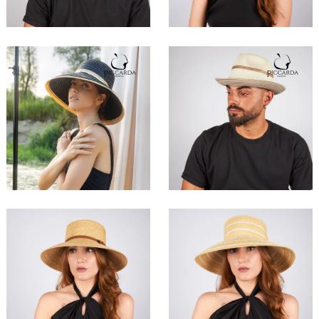
Ghepìrda
Cobrìna
75,00 €
55,00 €
Cervàlia
Zebrìna