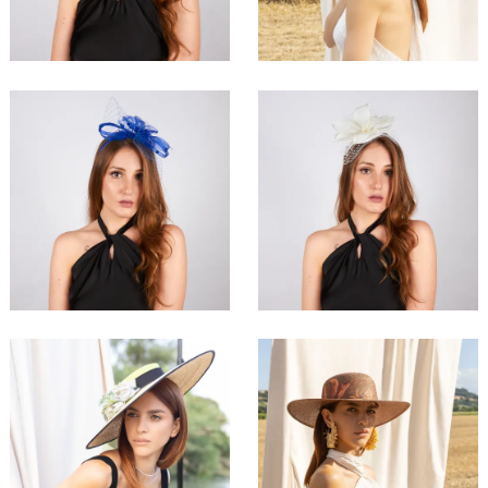
155,00 €
95,00 €
Tigrèna
Rugiàna
60,00 €
80,00 €
Ventàlia
Lunària