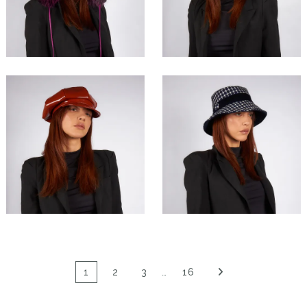
Virelda
Jolania
112,00 €
75,00 €
Fionelle
Cirelda
59,00 €
59,00 €
1
2
3
…
16