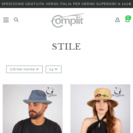
SPEDIZIONE GRATUITA VERSO ITALIA PER ORDINI SUPERIORI A 100€
0
STILE
Ultime novità
24
Scirocàra
Maestràlia
55,00 €
66,00 €