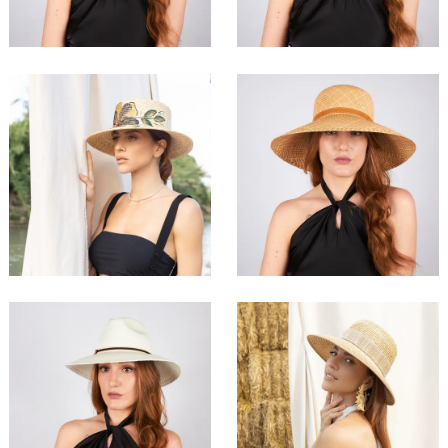
120,00 €
150,00 €
Ocelìa
Lianèlla
135,00 €
165,00 €
Jungàlia
Panthìra