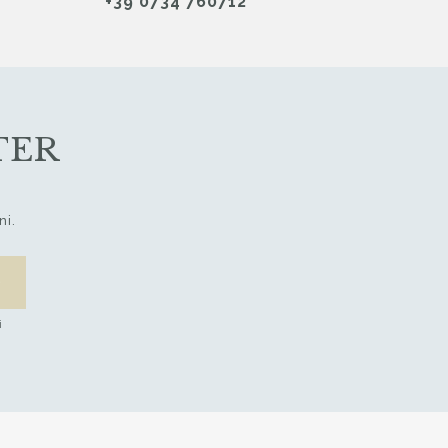
+39 0734 760712
TER
ni.
i