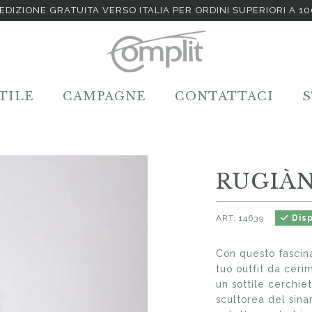
EDIZIONE GRATUITA VERSO ITALIA PER ORDINI SUPERIORI A 1
TILE
CAMPAGNE
CONTATTACI
RUGIÀ
ART.
14639
Disp
Con questo fascin
tuo outfit da ceri
un sottile cerchiet
scultorea del sin