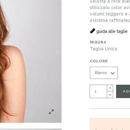
veletta a rete bia
stilizzato color av
volumi leggero e a
estrema raffinate
guida alle taglie
MISURA
Taglia Unica
COLORE
AG