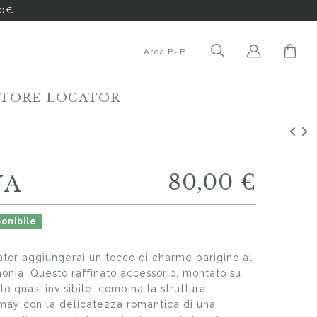
00€
Area B2B
STORE LOCATOR
80,00 €
NA
onibile
ator aggiungerai un tocco di charme parigino al
monia. Questo raffinato accessorio, montato su
to quasi invisibile, combina la struttura
amay con la delicatezza romantica di una