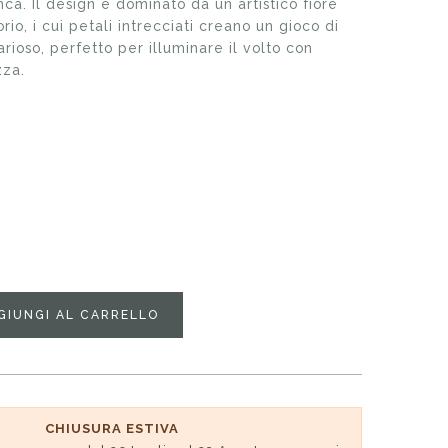
nca. Il design è dominato da un artistico fiore
orio, i cui petali intrecciati creano un gioco di
rioso, perfetto per illuminare il volto con
zza.
GIUNGI AL CARRELLO
CHIUSURA ESTIVA