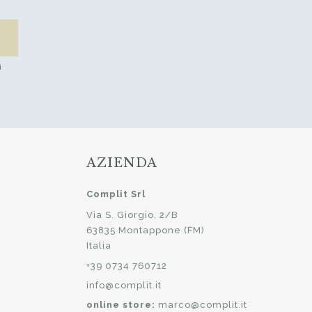
i
AZIENDA
Complit Srl
Via S. Giorgio, 2/B
63835 Montappone (FM)
Italia
+39 0734 760712
info@complit.it
online store:
marco@complit.it