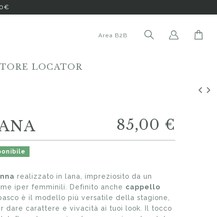
00€
Area B2B
STORE LOCATOR
85,00 €
IANA
onibile
onna
realizzato in lana, impreziosito da un
iume iper femminili. Definito anche
cappello
l basco è il modello più versatile della stagione,
 dare carattere e vivacità ai tuoi look. Il tocco