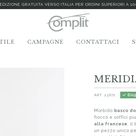
EDIZIONE GRATUITA VERSO ITALIA PER ORDINI SUPERIORI A 1
TILE
CAMPAGNE
CONTATTACI
MERID
ART.
23671
Disp
Morbido
basco d
fiocco e soffici p
alla francese
, i
un pezzo unico per