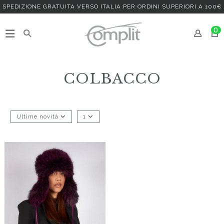
SPEDIZIONE GRATUITA VERSO ITALIA PER ORDINI SUPERIORI A 100€
0
COLBACCO
Ultime novità
1
Virelda
112,00 €