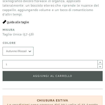
scenografico decoro floreale in organza, applicato
lateralmente: un bocciolo etereo che riprende le nuance del
cappello, aggiungendo volume e un tocco di romanticismo
d'altri tempi.
guida alle taglie
MISURA
Taglia Unica (57-58)
COLORE
AGGIUNGI AL CARRELLO
CHIUSURA ESTIVA
Le spedizioni sono sospese dal 29 Luglio al 23 Agosto